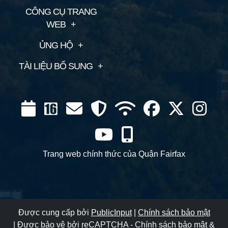
CÔNG CỤ TRANG
WEB
ỦNG HỘ
TÀI LIỆU BỔ SUNG
Lịch
Kênh
Thư
Bảo
WIFI
Facebook
Twitter
Insta
16
vệ
YouTube
Di
động
Trang web chính thức của Quận Fairfax
Được cung cấp bởi
PublicInput
|
Chính sách bảo mật
|
Được bảo vệ bởi reCAPTCHA - Chính sách
bảo mật
&