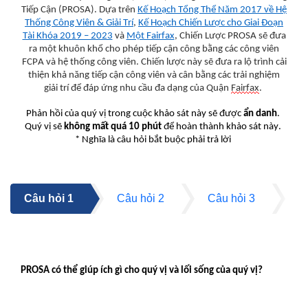
Tiếp Cận (PROSA). Dựa trên
Kế Hoạch Tổng Thể Năm 2017 về Hệ
Thống Công Viên & Giải Trí
,
Kế Hoạch Chiến Lược cho Giai Đoạn
Tài Khóa 2019 – 2023
và
Một Fairfax
, Chiến Lược PROSA sẽ đưa
ra một khuôn khổ cho phép tiếp cận công bằng các công viên
FCPA và hệ thống công viên. Chiến lược này sẽ đưa ra lộ trình cải
thiện khả năng tiếp cận công viên và cân bằng các trải nghiệm
giải trí để đáp ứng nhu cầu đa dạng của Quận
Fairfax
.
Phản hồi của quý vị trong cuộc khảo sát này sẽ được
ẩn danh
.
Quý vị sẽ
không mất quá 10 phút
để hoàn thành khảo sát này.
* Nghĩa là câu hỏi bắt buộc phải trả lời
Câu hỏi 1
Câu hỏi 2
Câu hỏi 3
C
Câu hỏi 1
PROSA có thể giúp ích gì cho quý vị và lối sống của quý vị?